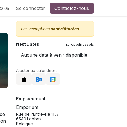
Se connecter
Contactez-nous
32 05
Les inscriptions
sont clôturées
Next Dates
Europe/Brussels
Aucune date à venir disponible
Ajouter au calendrier :
Emplacement
Emporium
ace
Rue de l'Entreville 11 A
6540 Lobbes
son
Belgique