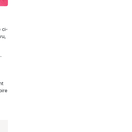
 ci-
vu,
b
.
nt
oire