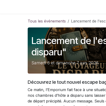
Se rendre au contenu
Accueil
Réservation d'une chambre d'hô
Tous les événements
Lancement de l'esc
Lancement de l'e
disparu"
Samedi 6 et dimanche 7 juin 2026
Découvrez le tout nouvel escape bag
Ce matin, l’Emporium fait face à une situati
nos chambres d’hôte a disparu sans laisser
de départ précipité. Aucun message. Seuls d