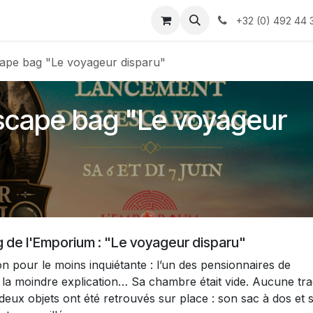
te
Retour au site de l'Emporium
+32 (0) 492 44 
ape bag "Le voyageur disparu"
scape bag "Le voyageur
 de l'Emporium : "Le voyageur disparu"
on pour le moins inquiétante : l’un des pensionnaires de
 la moindre explication… Sa chambre était vide. Aucune tr
eux objets ont été retrouvés sur place : son sac à dos et 