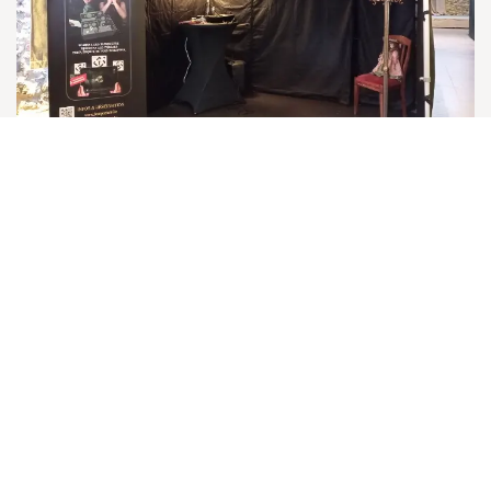
Escape room en réalité augmentée
De 2 à 4 personnes
Tentez de vous échapper d'une maison hantée ou
d'un vaisseau spatial !
Plus d'infos ici >>>>